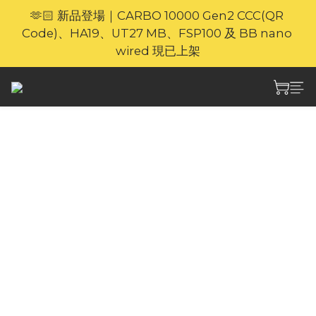
🫶🏻 新品登場｜CARBO 10000 Gen2 CCC(QR 
🎁官網限定｜享 6 重滿額禮（新品除外・贈品不享保
Code)、HA19、UT27 MB、FSP100 及 BB nano 
養服務）
wired 現已上架
⚡🐎 歡迎親臨 Nitecore 上環專門店｜親身體驗・即時
選購
條款與細則
🎁官網限定｜享 6 重滿額禮（新品除外・贈品不享保
養服務）
使用條款
歡迎訪問 nitecore.hk（以下簡稱為「本網站」）。本
公司為Vast Profit Limited(以下簡稱為「本公司」),且
擁有及經營網站。本公司的網站透過互聯網提供便利的
購物模式。
本條款規定您使用本網站及其相關服務時需遵守的規定
與條件。請仔細閱讀，若您不同意本條款，請勿使用本