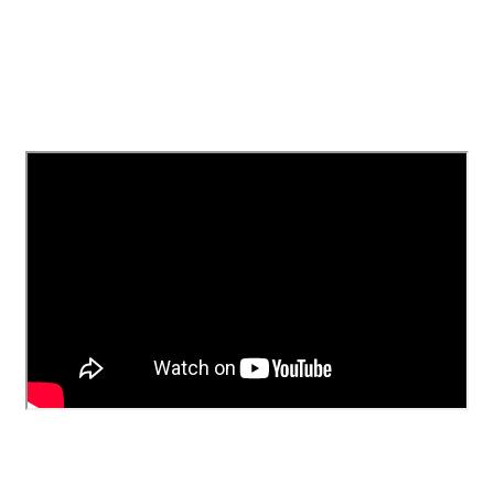
TIP3 x1
USB-C充電線 x1
鎖匙掛扣 x1
抱夾 x1
了解更多