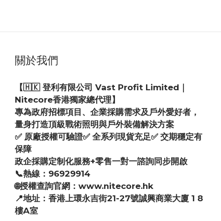
關於我們
【🇭🇰 登利有限公司 Vast Profit Limited｜
Nitecore香港獨家總代理】
專為政府招標項目、企業採購需求及戶外愛好者，
量身打造頂級戰術照明與戶外裝備解決方案
✅ 原廠授權可驗證✅ 全系列現貨充足✅ 交期穩定有
保障
政企採購定制化服務+零售一對一諮詢同步開啟
📞熱線：96929914
🌐授權查詢官網：www.nitecore.hk
📍地址：香港上環永吉街21-27號誠興商業大廈 1 8
樓A室