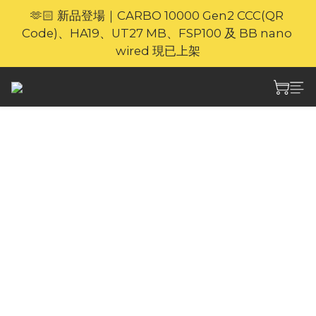
🫶🏻 新品登場｜CARBO 10000 Gen2 CCC(QR 
🎁官網限定｜享 6 重滿額禮（新品除外・贈品不享保
Code)、HA19、UT27 MB、FSP100 及 BB nano 
養服務）
wired 現已上架
⚡🐎 歡迎親臨 Nitecore 上環專門店｜親身體驗・即時
選購
🎁官網限定｜享 6 重滿額禮（新品除外・贈品不享保
Nitecore TIP3 多色溫
養服務）
金屬鑰匙燈 720流明
NITECORE TIP3多色溫金屬鑰匙燈，在僅重30
克的輕量化機身內，搭載2顆四核心多色溫MCT 
UHE LEDS，支援三色溫光源隨心切換。配合最
高720流明輸出與最遠92公尺射程，小巧隨身亦
能從容應對多種場景照明。