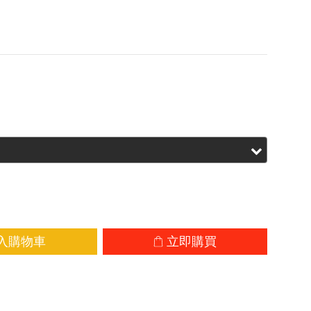
0 流明下最長可運行 31 小時。搭配 Rapid 
️ 頭帶、長續航模式、高性能模式及鎖定模式，專
 英里超長距離越野賽的嚴苛照明需求而設計。
.00
HK$824.00
入購物車
立即購買
加入追蹤清單