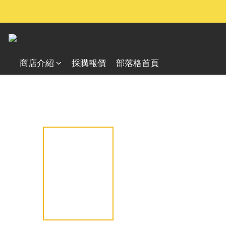
商店介紹
採購報價
部落格首頁
全部商品
戶外照明設備
頭燈
輕量越野跑頭燈系列 
/
/
/