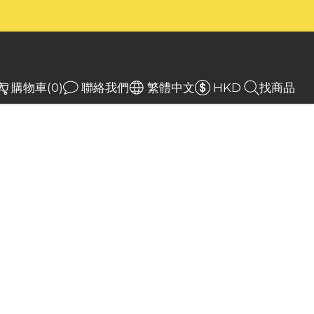
）
）
入
購物車(0)
聯絡我們
繁體中文
HKD
找商品
ecore UT6鎂合金三色溫
頭燈 1600流明
RE UT6 鎂合金三色溫越野跑頭燈配備 
色溫）照明系統，提供三種色溫與三種 CRI 選
最高可輸出 1,600 流明，最遠照射距離達 
體重量僅 130 克，內置 4,000mAh 可充電鋰