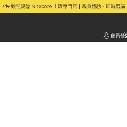
⚡🐎 歡迎親臨 Nitecore 上環專門店｜親身體驗・即時選購
🎁官網限定｜享 6 重滿額禮（新品除外・贈品不享保養服務
🎁官網限定｜享 6 重滿額禮（新品除外・贈品不享保養服務
會員登
(UT)
Nit
越野跑
NITECO
MCT（多
擇，每種色溫
195 米。整