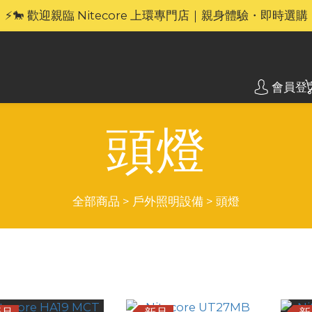
🎁官網限定｜享 6 重滿額禮（新品除外・贈品不享保養服務
⚡🐎 歡迎親臨 Nitecore 上環專門店｜親身體驗・即時選購
🎁官網限定｜享 6 重滿額禮（新品除外・贈品不享保養服務
會員登
頭燈
全部商品
>
戶外照明設備
>
頭燈