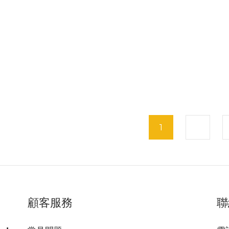
ecore NU30 三光源
Nitecore NU20 Classic
Nit
化戶外頭燈 500流明
經典超輕戶外頭燈 360流
18
HK$272.00
HK$199.00
明
HK$249.00
1
2
顧客服務
聯