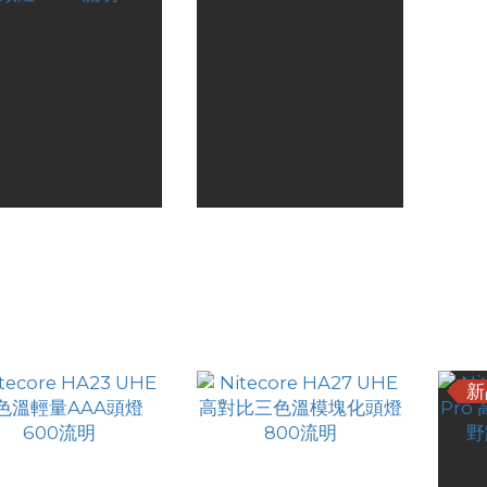
tecore HA29 UHE
Nitecore HA25 UHE 多
Nite
T 全氣候高性能戶外
色溫戶外頭燈 800流明
用途 
HK$467.00
HK$288.00
頭燈 1200流明
HK$379.00
HK$249.00
新