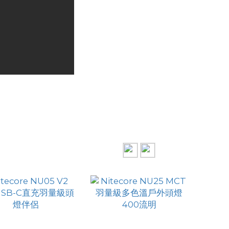
ecore UT27 MCT
Nitecore UT27 雙光束
 高顯色三色溫輕量越
越野跑輕型頭燈 800流明
HK$468.00
HK$468.00
跑頭燈 800流明
（2025 新版）
HK$379.00
HK$379.00