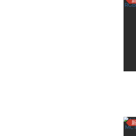
精選商品
戶外照明設備
電源與能源
戶外裝備
攝影與相機配件
Ni
多功能與隨身工具
RG
組合商品