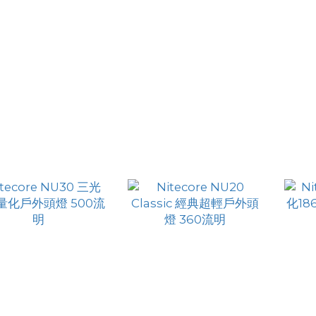
ecore NU25 MCT
Nitecore NU21 輕量充
Nit
 氫量級多色溫戶外頭
電式頭燈 360流明
+紅
HK$288.00
HK$233.00
燈 400流明
HK$269.00
HK$219.00