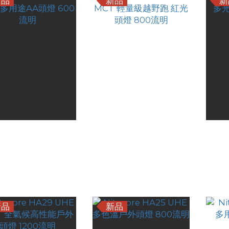
新品
新品
新
tecore HA19 MCT
Nitecore UT27MB
Nite
B多用途AA頭燈 600
MCT 輕量級越野跑 紅光
光源戶
HK$274.00
HK$479.00
流明
頭燈 800流明
HK$219.00
HK$409.00
新品
新品