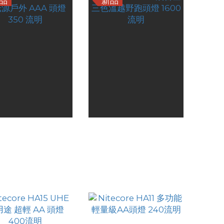
品
新品
core HA13 RGB 多
Nitecore UT6鎂合金三
外 AAA 頭燈 350
色溫越野跑頭燈 1600流
HK$189.00
HK$824.00
流明
明
HK$659.00