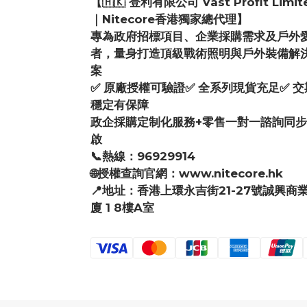
【🇭🇰 登利有限公司 Vast Profit Limit
｜Nitecore香港獨家總代理】
專為政府招標項目、企業採購需求及戶外
者，量身打造頂級戰術照明與戶外裝備解
案
✅ 原廠授權可驗證✅ 全系列現貨充足✅ 交
穩定有保障
政企採購定制化服務+零售一對一諮詢同
啟
📞熱線：96929914
🌐授權查詢官網：www.nitecore.hk
📍地址：香港上環永吉街21-27號誠興商
廈 1 8樓A室