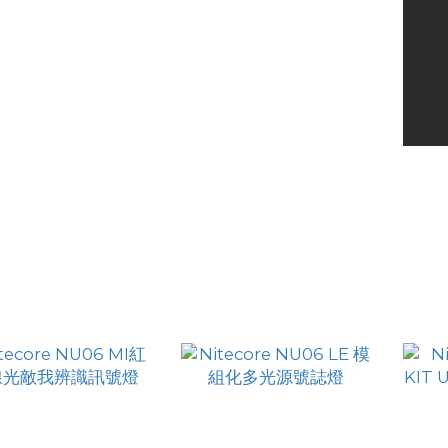
ecore HA23 UHE 多
Nitecore HA27 UHE 高
Nit
輕量AAA頭燈 600
對比三色溫模塊化頭燈
Pro
HK$229.00
HK$311.00
流明
800流明
野
HK$249.00