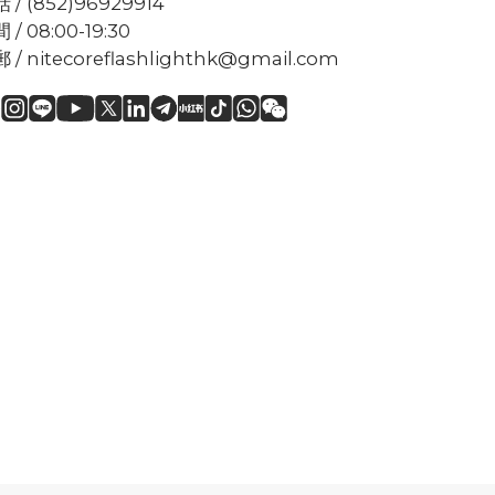
 / (852)96929914
 / 08:00-19:30
 / nitecoreflashlighthk@gmail.com