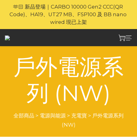
🫶🏻 新品登場｜CARBO 10000 Gen2 CCC(QR 
🎁官網限定｜享 6 重滿額禮（新品除外・贈品不享保
Code)、HA19、UT27 MB、FSP100 及 BB nano 
養服務）
wired 現已上架
⚡🐎 歡迎親臨 Nitecore 上環專門店｜親身體驗・即時
選購
戶外電源系
🎁官網限定｜享 6 重滿額禮（新品除外・贈品不享保
養服務）
列 (NW)
全部商品
>
電源與能源
>
充電寶
>
戶外電源系列
(NW)