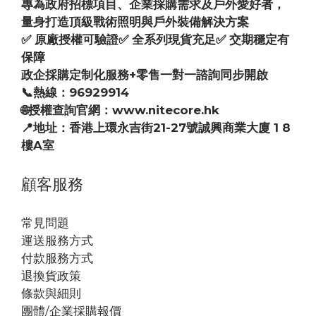
專為政府招標項目、企業採購需求及戶外愛好者，
量身打造頂級戰術照明與戶外裝備解決方案
✅ 原廠授權可驗證✅ 全系列現貨充足✅ 交期穩定有
保障
政企採購定制化服務+零售一對一諮詢同步開啟
📞熱線：96929914
🌐授權查詢官網：www.nitecore.hk
📍地址：香港上環永吉街21-27號誠興商業大廈 1 8
樓A室
顧客服務
常見問題
運送服務方式
付款服務方式
退換貨政策
條款與細則
團體/企業採購報價