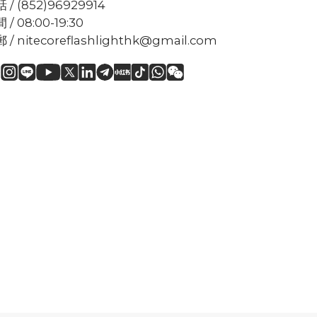
 / (852)96929914
 / 08:00-19:30
 / nitecoreflashlighthk@gmail.com