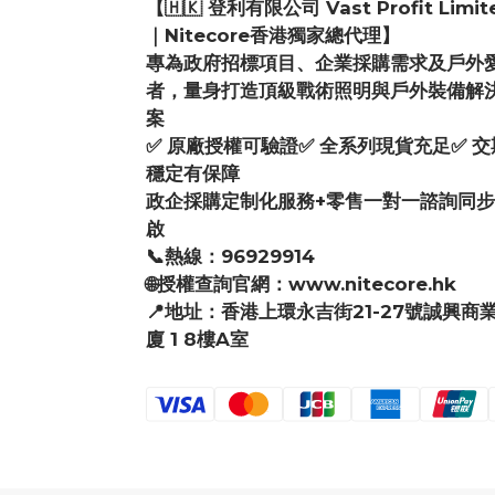
【🇭🇰 登利有限公司 Vast Profit Limit
｜Nitecore香港獨家總代理】
專為政府招標項目、企業採購需求及戶外
者，量身打造頂級戰術照明與戶外裝備解
案
✅ 原廠授權可驗證✅ 全系列現貨充足✅ 交
穩定有保障
政企採購定制化服務+零售一對一諮詢同
啟
📞熱線：96929914
🌐授權查詢官網：www.nitecore.hk
📍地址：香港上環永吉街21-27號誠興商
廈 1 8樓A室