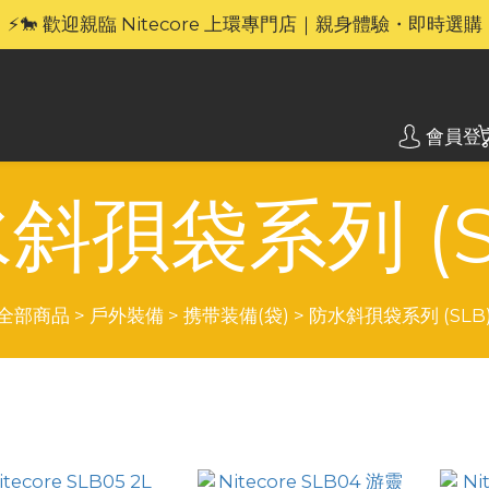
🎁官網限定｜享 6 重滿額禮（新品除外・贈品不享保養服務
⚡🐎 歡迎親臨 Nitecore 上環專門店｜親身體驗・即時選購
🎁官網限定｜享 6 重滿額禮（新品除外・贈品不享保養服務
會員登
斜孭袋系列 (S
全部商品
>
戶外裝備
>
携带装備(袋)
>
防水斜孭袋系列 (SLB