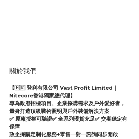
暫時只提供送貨服務，未設自取點。
9. 有冇優惠或會員計劃？
不定期會有優惠活動，建議訂閱我哋電郵或關注社交平
台獲取最新資訊。
關於我們
【🇭🇰 登利有限公司 Vast Profit Limited｜
Nitecore香港獨家總代理】
專為政府招標項目、企業採購需求及戶外愛好者，
量身打造頂級戰術照明與戶外裝備解決方案
✅ 原廠授權可驗證✅ 全系列現貨充足✅ 交期穩定有
保障
政企採購定制化服務+零售一對一諮詢同步開啟