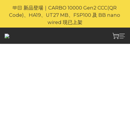
🫶🏻 新品登場｜CARBO 10000 Gen2 CCC(QR 
🎁官網限定｜享 6 重滿額禮（新品除外・贈品不享保
Code)、HA19、UT27 MB、FSP100 及 BB nano 
養服務）
wired 現已上架
⚡🐎 歡迎親臨 Nitecore 上環專門店｜親身體驗・即時
選購
常見問題
🎁官網限定｜享 6 重滿額禮（新品除外・贈品不享保
養服務）
1. 點樣落單？
揀選心水產品加入購物車，填寫送貨資料同完成付款就
可以。
2. 有咩付款方式？
支持信用卡、PayMe、轉數快同銀行轉帳。