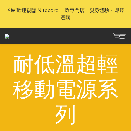
⚡🐎 歡迎親臨 Nitecore 上環專門店｜親身體驗・即時
🎁官網限定｜享 6 重滿額禮（新品除外・贈品不享保
養服務）
選購
🎁官網限定｜享 6 重滿額禮（新品除外・贈品不享保
養服務）
耐低溫超輕
移動電源系
列