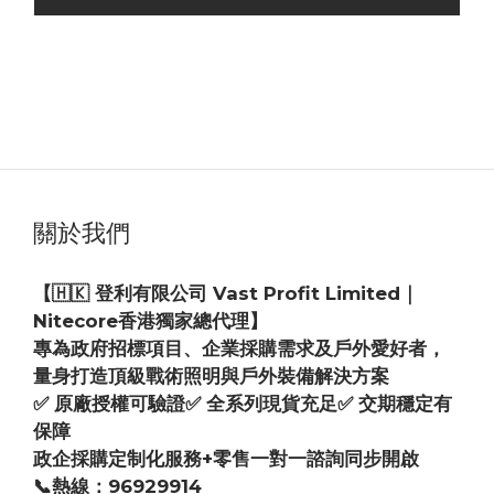
Nitecore SUMMIT 20000 高寒碳纖維行動電源
HK$1,169.00
HK$929.00
關於我們
【🇭🇰 登利有限公司 Vast Profit Limited｜
Nitecore香港獨家總代理】
專為政府招標項目、企業採購需求及戶外愛好者，
量身打造頂級戰術照明與戶外裝備解決方案
✅ 原廠授權可驗證✅ 全系列現貨充足✅ 交期穩定有
保障
政企採購定制化服務+零售一對一諮詢同步開啟
📞熱線：96929914