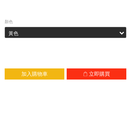
HK$3,599.00
HK$7,402.00
顏色
加入購物車
立即購買
加入追蹤清單
商品描
送貨及
顧客評
述
付款方
價