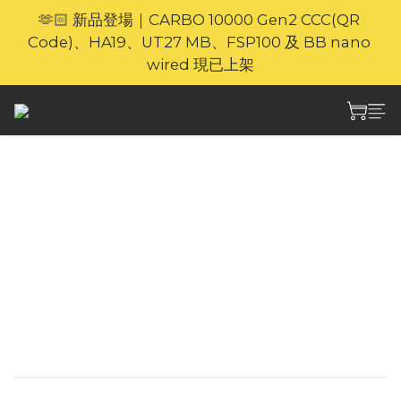
🫶🏻 新品登場｜CARBO 10000 Gen2 CCC(QR 
🎁官網限定｜享 6 重滿額禮（新品除外・贈品不享保
Code)、HA19、UT27 MB、FSP100 及 BB nano 
養服務）
wired 現已上架
⚡🐎 歡迎親臨 Nitecore 上環專門店｜親身體驗・即時
選購
🎁官網限定｜享 6 重滿額禮（新品除外・贈品不享保
Nitecore AC10 便攜式
養服務）
戶外空調
AC10 配備三檔可調式冷氣速度，強勁壓縮機可
在 10 分鐘內將出風溫度降至 18°C。一體式設計，
即時顯示和操作面板，使用者操作簡單。