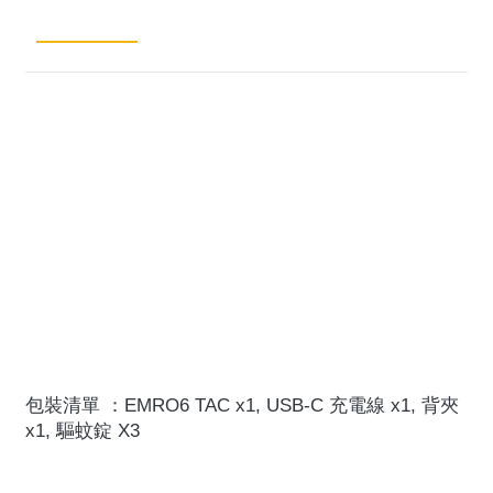
述
付款方
價
式
EMR06 TAC
產品參數：
驅蚊範圍：20平方公尺（最大）
加熱溫度：165℃（最高）
續航力：3.5小時（最大）
供電：內建鋰電池供電
輸入電壓：USB-C 5V⎓1A
尺寸：56.8mm x 96.1mm x 31.1mm（不含配件）
重量：98g ± 5g（不含配件）
包裝清單 ：EMRO6 TAC x1, USB-C 充電線 x1, 背夾 
x1, 驅蚊錠 X3