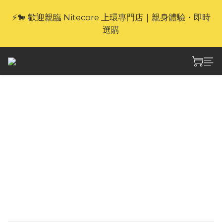
⚡🐎 歡迎親臨 Nitecore 上環專門店｜親身體驗・即時
🎁官網限定｜享 6 重滿額禮（新品除外・贈品不享保
養服務）
選購
🎁官網限定｜享 6 重滿額禮（新品除外・贈品不享保
養服務）
Nitecore EMR06 TAC
戶外隨身驅蚊器
NITECORE EMR06 TAC戶外隨身驅蚊器，外觀
機能風設計，重量98克，搭載FCB2.0加熱系統，
峰值溫度165°C，加熱區下方內置彈性結構，內置
1800mAh電池，驅蚊範20m，標配大扣背夾。