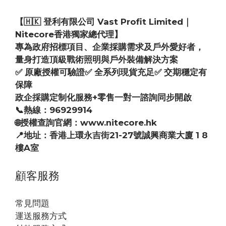
【🇭🇰 登利有限公司 Vast Profit Limited｜
Nitecore香港獨家總代理】
專為政府招標項目、企業採購需求及戶外愛好者，
量身打造頂級戰術照明與戶外裝備解決方案
✅ 原廠授權可驗證✅ 全系列現貨充足✅ 交期穩定有
保障
政企採購定制化服務+零售一對一諮詢同步開啟
📞熱線：96929914
🌐授權查詢官網：www.nitecore.hk
📍地址：香港上環永吉街21-27號誠興商業大廈 1 8
樓A室
顧客服務
常見問題
運送服務方式