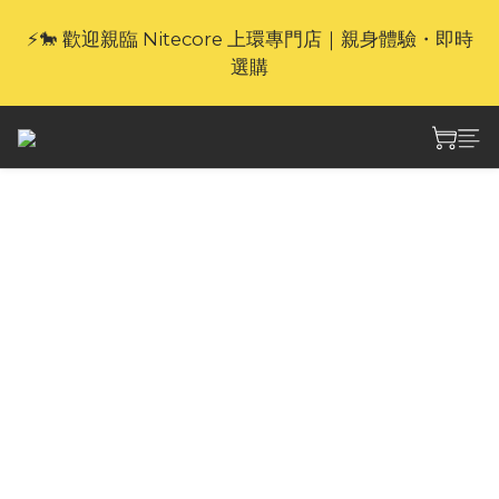
⚡🐎 歡迎親臨 Nitecore 上環專門店｜親身體驗・即時
🎁官網限定｜享 6 重滿額禮（新品除外・贈品不享保
養服務）
選購
🎁官網限定｜享 6 重滿額禮（新品除外・贈品不享保
養服務）
Nitecore HC35 HC35
高性能21700多用途L型
頭燈 2700流明
HC35 作為多功能 21700 L 型頭燈，HC35 採用 
CNC 加工的一體式設計，具有重量輕、堅固、散
熱性能好等特點。 2,700 流明的超高性能和 100° 