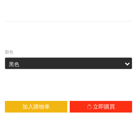
廣角泛光光學系統非常適合工業檢查、洞穴探
險、搜索和救援。
HK$625.00
HK$779.00
顏色
加入購物車
立即購買
加入追蹤清單