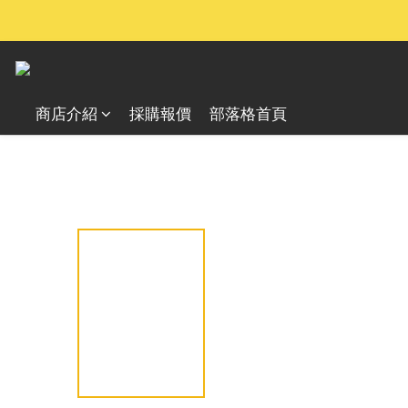
商店介紹
採購報價
部落格首頁
全部商品
戶外照明設備
手電筒
多功能系列 (MH)
/
/
/