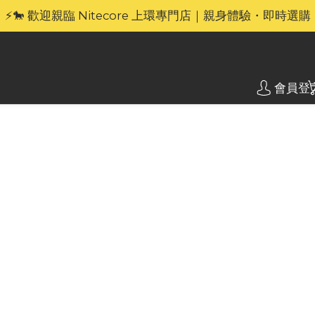
🎁官網限定｜享 6 重滿額禮（新品除外・贈品不享保養服務
⚡🐎 歡迎親臨 Nitecore 上環專門店｜親身體驗・即時選購
🎁官網限定｜享 6 重滿額禮（新品除外・贈品不享保養服務
會員登
Nite
遠射無
流明 
MH40 Pr
尺。它使用 
長達 ​​6