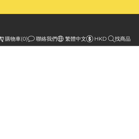
）
）
入
購物車(0)
聯絡我們
繁體中文
HKD
找商品
core MH40 Pro 高亮
線搜尋手電筒 3500
1300公尺遠射
o 可提供 3,500 流明，投射距離為 1,300 公
NBP100R 或兩節 21700 電池，可持續使用
2 小時，並具有振動指示和無線遙控開關。