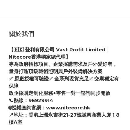
關於我們
【🇭🇰 登利有限公司 Vast Profit Limited｜
Nitecore香港獨家總代理】
專為政府招標項目、企業採購需求及戶外愛好者，
量身打造頂級戰術照明與戶外裝備解決方案
✅ 原廠授權可驗證✅ 全系列現貨充足✅ 交期穩定有
保障
政企採購定制化服務+零售一對一諮詢同步開啟
📞熱線：96929914
🌐授權查詢官網：www.nitecore.hk
📍地址：香港上環永吉街21-27號誠興商業大廈 1 8
樓A室