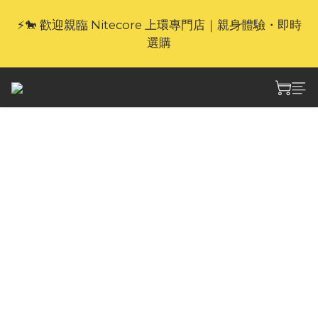
⚡🐎 歡迎親臨 Nitecore 上環專門店｜親身體驗・即時
🎁官網限定｜享 6 重滿額禮（新品除外・贈品不享保
養服務）
選購
🎁官網限定｜享 6 重滿額禮（新品除外・贈品不享保
養服務）
Nitecore MT1A Pro 高
亮掌上充電AA手電筒
800流明
MT1A Pro 高輸出小巧可充電 AA 手電筒是首款
配備 NiteLab UHi 25 LED 的手電筒。它的亮度
高達 800 流明，照射距離達 250 米，重量為 52 