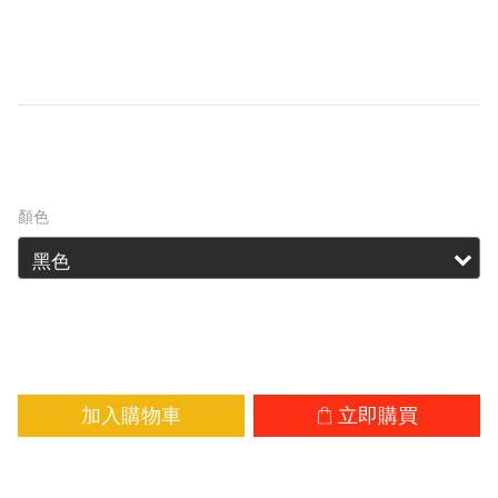
克，長度為 93 毫米。它包含一個 USB-C 可充電
鋰離子電池（NL1411R 1,100mAh），也可使用 1 
顆 AA 電池
HK$299.00
HK$327.00
顏色
加入購物車
立即購買
加入追蹤清單