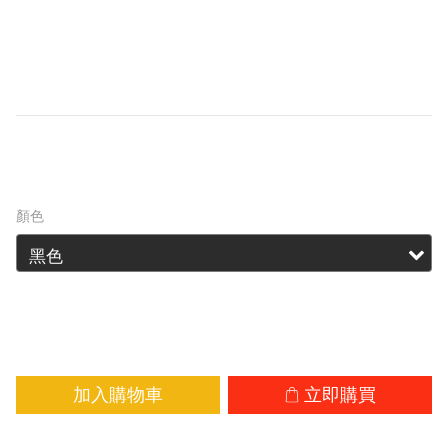
5000mAh 的備用電量，最大輸出功率為 18W。 
IPX7等級與自主研發的複合抗扭轉結構，使NB 
Air成為戶外愛好者便攜、耐用、可靠的能源伴
侶。
HK$269.00
HK$288.00
顏色
加入購物車
立即購買