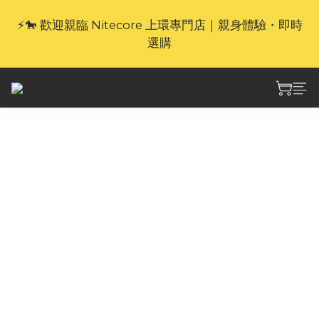
⚡🐎 歡迎親臨 Nitecore 上環專門店｜親身體驗・即時
🎁官網限定｜享 6 重滿額禮（新品除外・贈品不享保
養服務）
選購
🎁官網限定｜享 6 重滿額禮（新品除外・贈品不享保
養服務）
Nitecore NB Air
5000mAh 防水競賽級
能量棒 CCC版本 ( 有QR
Code)
NB Air 防水競賽級能量棒重量僅 89 克，提供 