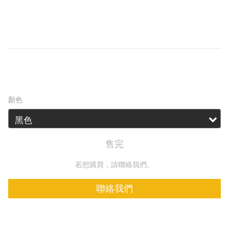
及BMS高級電池管理系統，滿足自駕旅遊、戶外
工作、照明設備、攝影航拍、數碼產品、應急救
援等設備的用電所需。
HK$3,599.00
HK$4,249.00
顏色
售完
若想購買，請聯絡我們。
聯絡我們
加入追蹤清單