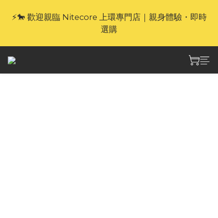
⚡🐎 歡迎親臨 Nitecore 上環專門店｜親身體驗・即時
🎁官網限定｜享 6 重滿額禮（新品除外・贈品不享保
選購
養服務）
🎁官網限定｜享 6 重滿額禮（新品除外・贈品不享保
養服務）
Nitecore NES500
144,000mAh 户外智能
便携電源
Nitecore NES500戶外智慧便攜電源，500W高
功率輸出，518Wh大容量，AC/USB/車充三種輸
出方式，純正弦波交流電，採用模組化電池組以