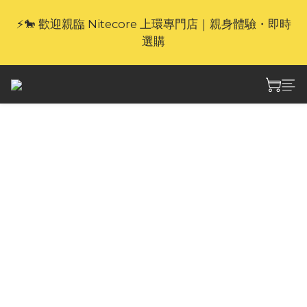
⚡🐎 歡迎親臨 Nitecore 上環專門店｜親身體驗・即時
🎁官網限定｜享 6 重滿額禮（新品除外・贈品不享保
養服務）
選購
🎁官網限定｜享 6 重滿額禮（新品除外・贈品不享保
養服務）
Nitecore NL1411R
14500 1100mAh 3.6V
帶保護 3A 鋰離子電池
帶有USB-C 充電埠 x1
Nitecore NL1411R 鋰離子化學電池提供 