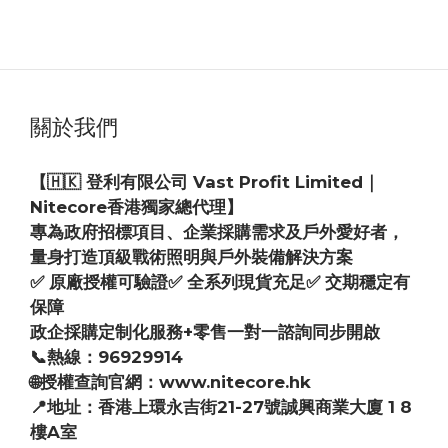
關於我們
【🇭🇰 登利有限公司 Vast Profit Limited｜
Nitecore香港獨家總代理】
專為政府招標項目、企業採購需求及戶外愛好者，
量身打造頂級戰術照明與戶外裝備解決方案
✅ 原廠授權可驗證✅ 全系列現貨充足✅ 交期穩定有
保障
政企採購定制化服務+零售一對一諮詢同步開啟
📞熱線：96929914
🌐授權查詢官網：www.nitecore.hk
📍地址：香港上環永吉街21-27號誠興商業大廈 1 8
樓A室