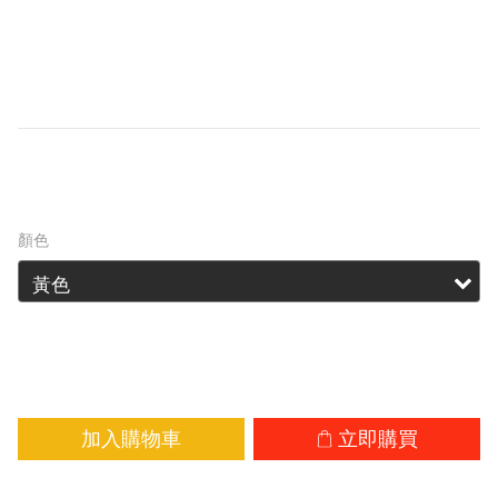
1100mAh 容量，可為燈和其他電子設備提供較長
的運行時間。使用 USB-C 端口，您可以使用牆上
適配器和行動電源對其進行充電，確保它不會長
時間完全放電。
HK$69.00
顏色
加入購物車
立即購買