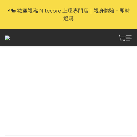
⚡🐎 歡迎親臨 Nitecore 上環專門店｜親身體驗・即時
🎁官網限定｜享 6 重滿額禮（新品除外・贈品不享保
養服務）
選購
🎁官網限定｜享 6 重滿額禮（新品除外・贈品不享保
養服務）
Nitecore NL2153
21700鋰離子充電電池
x1
NL2153鋰離子充電電池： 高功率21700電池 經久
耐用