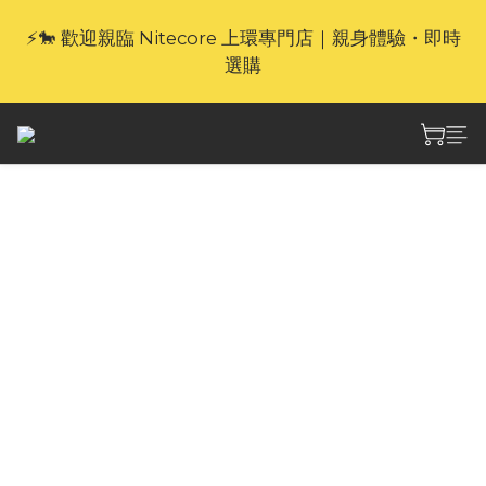
⚡🐎 歡迎親臨 Nitecore 上環專門店｜親身體驗・即時
🎁官網限定｜享 6 重滿額禮（新品除外・贈品不享保
養服務）
選購
🎁官網限定｜享 6 重滿額禮（新品除外・贈品不享保
養服務）
Nitecore NL2155HPR
21700 高效能 USB-C 充
電式鋰離子電池 x1
Nitecore NL2155HPR 是一顆容量5500mAh、
20A持續放電的21700高性能可充電鋰電池，支援
USB-C充電，尺寸適中，重量輕便，適合高功率