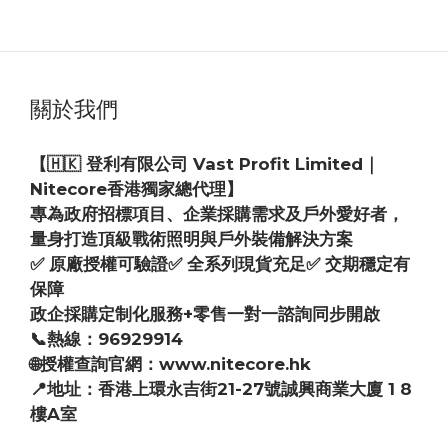
關於我們
【🇭🇰 登利有限公司 Vast Profit Limited｜
Nitecore香港獨家總代理】
專為政府招標項目、企業採購需求及戶外愛好者，
量身打造頂級戰術照明與戶外裝備解決方案
✅ 原廠授權可驗證✅ 全系列現貨充足✅ 交期穩定有
保障
政企採購定制化服務+零售一對一諮詢同步開啟
📞熱線：96929914
🌐授權查詢官網：www.nitecore.hk
📍地址：香港上環永吉街21-27號誠興商業大廈 1 8
樓A室