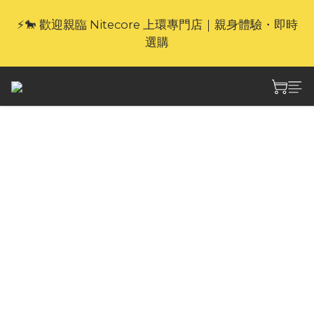
⚡🐎 歡迎親臨 Nitecore 上環專門店｜親身體驗・即時
🎁官網限定｜享 6 重滿額禮（新品除外・贈品不享保
養服務）
選購
🎁官網限定｜享 6 重滿額禮（新品除外・贈品不享保
養服務）
Nitecore NLink10 附鍍
金磁性連接器 PD QC 快
速充電 USB-C 線
Nitecore NLink10 USB-C磁吸線，僅重10克，
可收納後7厘米長的超輕量級親膚短線，60W充
助力疾速滿電，支持磁吸收掛，“味嗒“一聲即刻輕