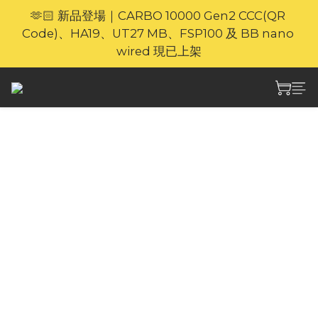
🫶🏻 新品登場｜CARBO 10000 Gen2 CCC(QR 
🎁官網限定｜享 6 重滿額禮（新品除外・贈品不享保
Code)、HA19、UT27 MB、FSP100 及 BB nano 
養服務）
wired 現已上架
⚡🐎 歡迎親臨 Nitecore 上環專門店｜親身體驗・即時
選購
🎁官網限定｜享 6 重滿額禮（新品除外・贈品不享保
Nitecore Thumb Leo
養服務）
UV 和紅藍夾式可充電手
電筒 45流明
Thumb LEO 專為營用設計的轉角正作燈，可
120度燈頭調節，具有白紫外光雙色光源輸出，紅
藍營閃功能