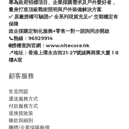
專為政府招標項目、企業採購需求及戶外愛好者，
量身打造頂級戰術照明與戶外裝備解決方案
✅ 原廠授權可驗證✅ 全系列現貨充足✅ 交期穩定有
保障
政企採購定制化服務+零售一對一諮詢同步開啟
📞熱線：96929914
🌐授權查詢官網：www.nitecore.hk
📍地址：香港上環永吉街21-27號誠興商業大廈 1 8
樓A室
顧客服務
常見問題
運送服務方式
付款服務方式
退換貨政策
條款與細則
團體/企業採購報價