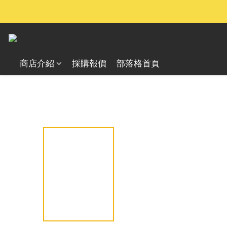
商店介紹
採購報價
部落格首頁
全部商品
戶外照明設備
手電筒
小怪獸系列 (TM)
/
/
/