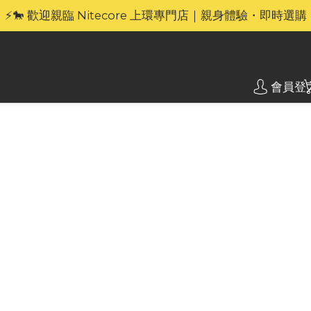
🎁官網限定｜享 6 重滿額禮（新品除外・贈品不享保養服務
⚡🐎 歡迎親臨 Nitecore 上環專門店｜親身體驗・即時選購
🎁官網限定｜享 6 重滿額禮（新品除外・贈品不享保養服務
會員登
Nite
壓製手
NITECO
個 CREE 
21700 
新的防滑手