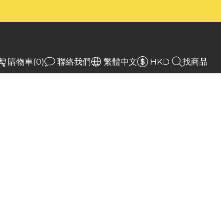
）
）
入
購物車(0)
聯絡我們
繁體中文
HKD
找商品
core TM12K 掌上強光
電筒 12000流明
RE TM12K 是一款小巧而智慧的銳利燈，採用 6 
XHP50 LED 和內建 4,800mAh 高放電率 
鋰離子電池，最大輸出可達 12,000 流明。它具有
指凹槽，還具備 18W QC 充電速度。