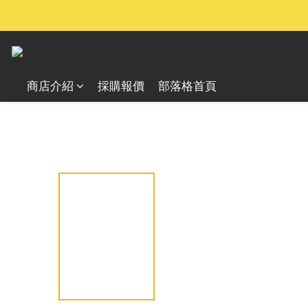
商店介紹
採購報價
部落格首頁
全部商品
攝影與相機配件
摄影配件
/
/