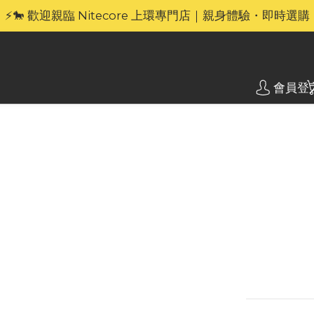
🎁官網限定｜享 6 重滿額禮（新品除外・贈品不享保養服務
⚡🐎 歡迎親臨 Nitecore 上環專門店｜親身體驗・即時選購
🎁官網限定｜享 6 重滿額禮（新品除外・贈品不享保養服務
會員登
Nite
功能 
Niteco
顯示屏，最
型，適配多