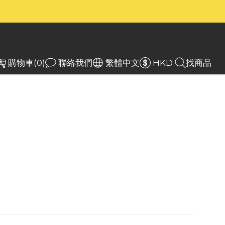
）
）
入
購物車(0)
聯絡我們
繁體中文
HKD
找商品
core BAP10 四合一多
NP-F 電池供電扣板
re BAP10 NP-F系列電池供電扣板，設有多功能
高可支援45W輸出與30W輸入，多接回類
種設備使用。