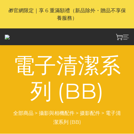
🎁官網限定｜享 6 重滿額禮（新品除外・贈品不享保
🎁官網限定｜享 6 重滿額禮（新品除外・贈品不享保
養服務）
養服務）
🫶🏻 新品登場｜CARBO 10000 Gen2 CCC(QR 
Code)、HA19、UT27 MB、FSP100 及 BB nano 
wired 現已上架
電子清潔系
⚡🐎 歡迎親臨 Nitecore 上環專門店｜親身體驗・即時
選購
列 (BB)
🎁官網限定｜享 6 重滿額禮（新品除外・贈品不享保
養服務）
全部商品
>
攝影與相機配件
>
摄影配件
>
電子清
潔系列 (BB)