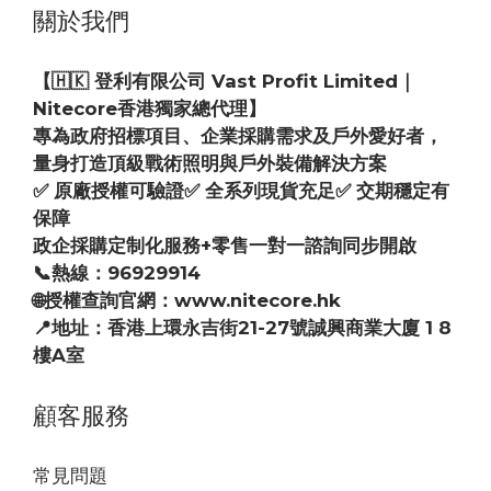
關於我們
【🇭🇰 登利有限公司 Vast Profit Limited｜
Nitecore香港獨家總代理】
專為政府招標項目、企業採購需求及戶外愛好者，
量身打造頂級戰術照明與戶外裝備解決方案
✅ 原廠授權可驗證✅ 全系列現貨充足✅ 交期穩定有
保障
政企採購定制化服務+零售一對一諮詢同步開啟
📞熱線：96929914
🌐授權查詢官網：www.nitecore.hk
📍地址：香港上環永吉街21-27號誠興商業大廈 1 8
樓A室
顧客服務
常見問題