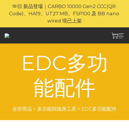
🫶🏻 新品登場｜CARBO 10000 Gen2 CCC(QR 
🎁官網限定｜享 6 重滿額禮（新品除外・贈品不享保
Code)、HA19、UT27 MB、FSP100 及 BB nano 
養服務）
wired 現已上架
⚡🐎 歡迎親臨 Nitecore 上環專門店｜親身體驗・即時
選購
EDC多功
🎁官網限定｜享 6 重滿額禮（新品除外・贈品不享保
養服務）
能配件
全部商品
>
多功能與隨身工具
>
EDC多功能配件
商品排序
每頁顯示 24 個