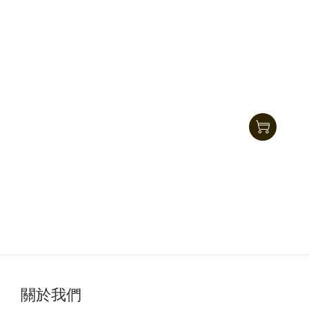
Nitecore NLink10 附鍍金磁性連接器 PD QC 快速
充電 USB-C 線
HK$99.00
關於我們