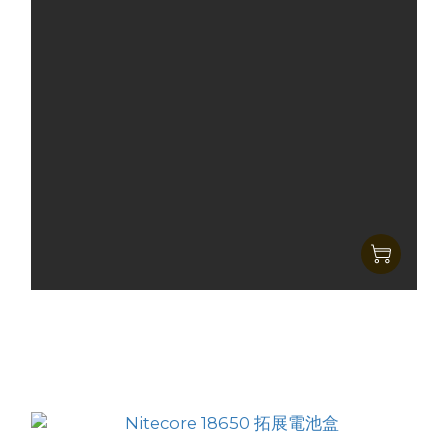
Nitecore 橙力出擊套裝 (一身橙裝 ,無懼黑夜.)
HK$1,087.00
HK$889.00