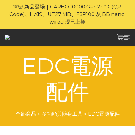
🫶🏻 新品登場｜CARBO 10000 Gen2 CCC(QR 
🎁官網限定｜享 6 重滿額禮（新品除外・贈品不享保
Code)、HA19、UT27 MB、FSP100 及 BB nano 
養服務）
wired 現已上架
⚡🐎 歡迎親臨 Nitecore 上環專門店｜親身體驗・即時
選購
EDC電源
🎁官網限定｜享 6 重滿額禮（新品除外・贈品不享保
養服務）
配件
全部商品
>
多功能與隨身工具
>
EDC電源配件
商品排序
每頁顯示 24 個