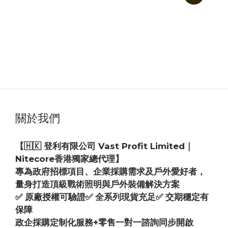
Nitecore POCKET 10000 內置USB-C 連接線 碳
纖維口袋行動電源
HK$399.00
關於我們
【🇭🇰 登利有限公司 Vast Profit Limited｜
Nitecore香港獨家總代理】
專為政府招標項目、企業採購需求及戶外愛好者，
量身打造頂級戰術照明與戶外裝備解決方案
✅ 原廠授權可驗證✅ 全系列現貨充足✅ 交期穩定有
保障
政企採購定制化服務+零售一對一諮詢同步開啟