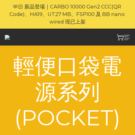
🫶🏻 新品登場｜CARBO 10000 Gen2 CCC(QR 
🎁官網限定｜享 6 重滿額禮（新品除外・贈品不享保
Code)、HA19、UT27 MB、FSP100 及 BB nano 
養服務）
wired 現已上架
⚡🐎 歡迎親臨 Nitecore 上環專門店｜親身體驗・即時
選購
輕便口袋電
🎁官網限定｜享 6 重滿額禮（新品除外・贈品不享保
養服務）
源系列
(POCKET)