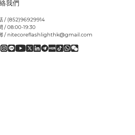
絡我們
 / (852)96929914
 / 08:00-19:30
 / nitecoreflashlighthk@gmail.com