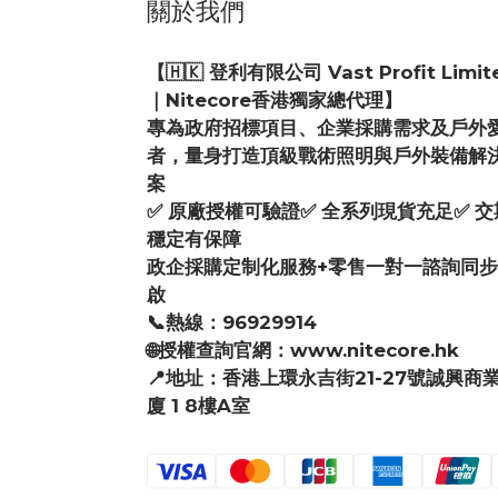
關於我們
【🇭🇰 登利有限公司 Vast Profit Limit
｜Nitecore香港獨家總代理】
專為政府招標項目、企業採購需求及戶外
者，量身打造頂級戰術照明與戶外裝備解
案
✅ 原廠授權可驗證✅ 全系列現貨充足✅ 交
穩定有保障
政企採購定制化服務+零售一對一諮詢同
啟
📞熱線：96929914
🌐授權查詢官網：www.nitecore.hk
📍地址：香港上環永吉街21-27號誠興商
廈 1 8樓A室