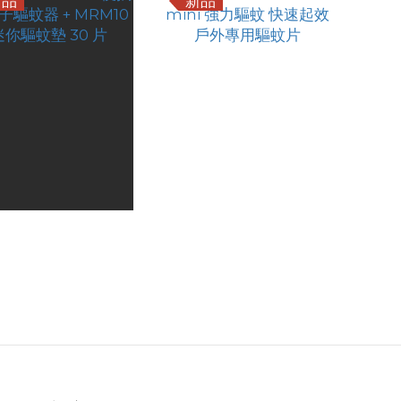
新品
新品
ecore EMR15 便攜式
Nitecore MRM10 mini
蚊器 + MRM10 迷
強力驅蚊 快速起效 戶外
HK$218.00
HK$101.00
你驅蚊墊 30 片
專用驅蚊片
HK$199.00
HK$79.00