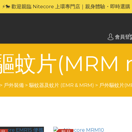
🎁官網限定｜享 6 重滿額禮（新品除外・贈品不享保養服務
⚡🐎 歡迎親臨 Nitecore 上環專門店｜親身體驗・即時選購
🎁官網限定｜享 6 重滿額禮（新品除外・贈品不享保養服務
會員登
蚊片(MRM m
>
戶外裝備
>
驅蚊器及蚊片 (EMR & MRM)
>
戶外驅蚊片(MRM