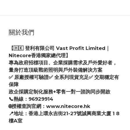
HK$79.00
關於我們
【🇭🇰 登利有限公司 Vast Profit Limited｜
Nitecore香港獨家總代理】
專為政府招標項目、企業採購需求及戶外愛好者，
量身打造頂級戰術照明與戶外裝備解決方案
✅ 原廠授權可驗證✅ 全系列現貨充足✅ 交期穩定有
保障
政企採購定制化服務+零售一對一諮詢同步開啟
📞熱線：96929914
🌐授權查詢官網：www.nitecore.hk
📍地址：香港上環永吉街21-27號誠興商業大廈 1 8
樓A室