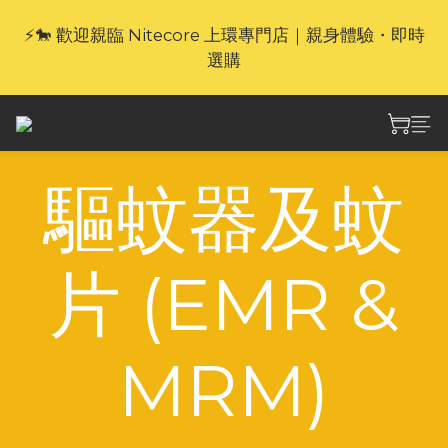
⚡🐎 歡迎親臨 Nitecore 上環專門店｜親身體驗・即時
🎁官網限定｜享 6 重滿額禮（新品除外・贈品不享保
選購
養服務）
🎁官網限定｜享 6 重滿額禮（新品除外・贈品不享保
養服務）
驅蚊器及蚊
片 (EMR &
MRM)