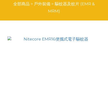
全部商品
>
戶外裝備
>
驅蚊器及蚊片 (EMR &
MRM)
商品排序
每頁顯示 24 個