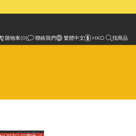
）
）
入
購物車(0)
聯絡我們
繁體中文
HKD
找商品
商品排序
每頁顯示 24 個