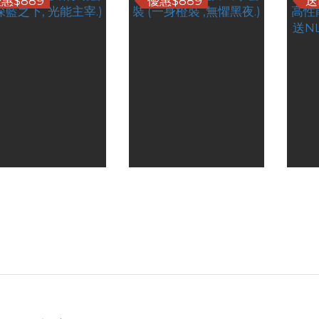
惠$889
優惠$889
送
tecore 藍域行動套裝
Nitecore 橙力出擊套裝
Nit
藍之下, 光能主宰.)
(一身橙裝 ,無懼黑夜.)
性能手
HK$1,087.00
HK$1,087.00
NL1
HK$889.00
HK$889.00