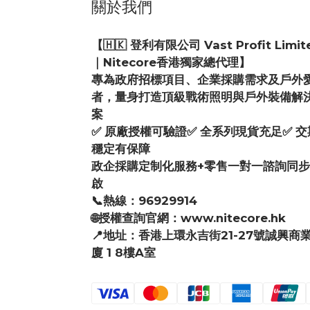
關於我們
【🇭🇰 登利有限公司 Vast Profit Limit
｜Nitecore香港獨家總代理】
專為政府招標項目、企業採購需求及戶外
者，量身打造頂級戰術照明與戶外裝備解
案
✅ 原廠授權可驗證✅ 全系列現貨充足✅ 交
穩定有保障
政企採購定制化服務+零售一對一諮詢同
啟
📞熱線：96929914
🌐授權查詢官網：www.nitecore.hk
📍地址：香港上環永吉街21-27號誠興商
廈 1 8樓A室