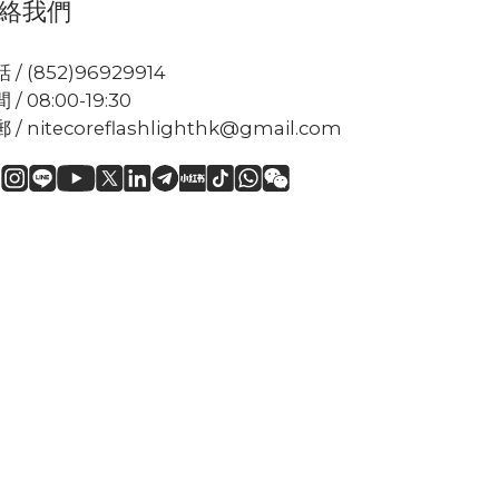
絡我們
 / (852)96929914
 / 08:00-19:30
 / nitecoreflashlighthk@gmail.com