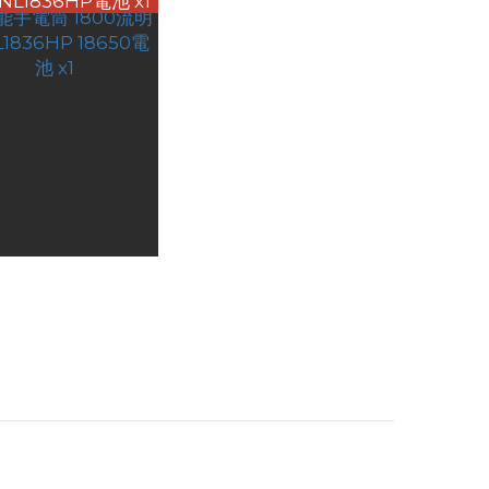
NL1836HP電池 x1
ecore EC30 掌上高
電筒 1800流明 送
HK$467.00
836HP 18650電池
x1
HK$389.00