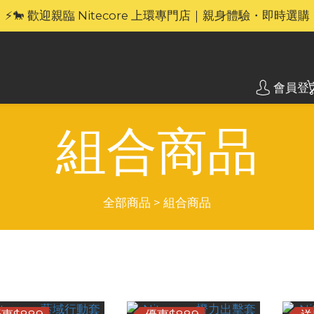
🎁官網限定｜享 6 重滿額禮（新品除外・贈品不享保養服務
⚡🐎 歡迎親臨 Nitecore 上環專門店｜親身體驗・即時選購
🎁官網限定｜享 6 重滿額禮（新品除外・贈品不享保養服務
會員登
組合商品
全部商品
>
組合商品