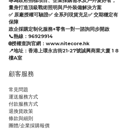
專為政府招標項目、企業採購需求及戶外愛好者，
量身打造頂級戰術照明與戶外裝備解決方案
✅ 原廠授權可驗證✅ 全系列現貨充足✅ 交期穩定有
保障
政企採購定制化服務+零售一對一諮詢同步開啟
📞熱線：96929914
🌐授權查詢官網：www.nitecore.hk
📍地址：香港上環永吉街21-27號誠興商業大廈 1 8
樓A室
顧客服務
常見問題
運送服務方式
付款服務方式
退換貨政策
條款與細則
團體/企業採購報價