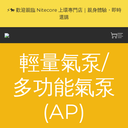
⚡🐎 歡迎親臨 Nitecore 上環專門店｜親身體驗・即時
🎁官網限定｜享 6 重滿額禮（新品除外・贈品不享保
養服務）
選購
🎁官網限定｜享 6 重滿額禮（新品除外・贈品不享保
養服務）
輕量氣泵/
多功能氣泵
(AP)