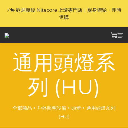
⚡🐎 歡迎親臨 Nitecore 上環專門店｜親身體驗・即時
🎁官網限定｜享 6 重滿額禮（新品除外・贈品不享保
養服務）
選購
🎁官網限定｜享 6 重滿額禮（新品除外・贈品不享保
養服務）
通用頭燈系
列 (HU)
全部商品
>
戶外照明設備
>
頭燈
>
通用頭燈系列
(HU)