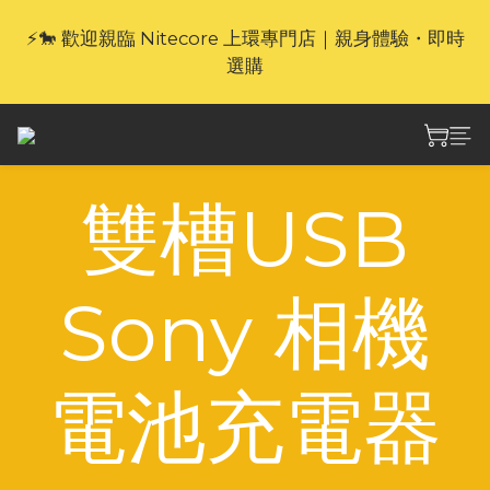
⚡🐎 歡迎親臨 Nitecore 上環專門店｜親身體驗・即時
🎁官網限定｜享 6 重滿額禮（新品除外・贈品不享保
養服務）
選購
🎁官網限定｜享 6 重滿額禮（新品除外・贈品不享保
養服務）
雙槽USB
Sony 相機
電池充電器