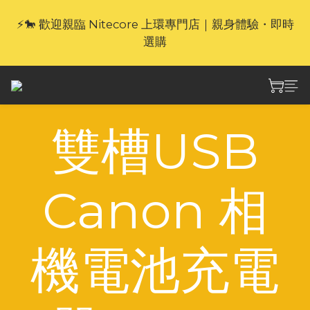
⚡🐎 歡迎親臨 Nitecore 上環專門店｜親身體驗・即時
🎁官網限定｜享 6 重滿額禮（新品除外・贈品不享保
養服務）
選購
🎁官網限定｜享 6 重滿額禮（新品除外・贈品不享保
養服務）
雙槽USB
Canon 相
機電池充電