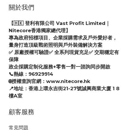
關於我們
【🇭🇰 登利有限公司 Vast Profit Limited｜
Nitecore香港獨家總代理】
專為政府招標項目、企業採購需求及戶外愛好者，
量身打造頂級戰術照明與戶外裝備解決方案
✅ 原廠授權可驗證✅ 全系列現貨充足✅ 交期穩定有
保障
政企採購定制化服務+零售一對一諮詢同步開啟
📞熱線：96929914
🌐授權查詢官網：www.nitecore.hk
📍地址：香港上環永吉街21-27號誠興商業大廈 1 8
樓A室
顧客服務
常見問題