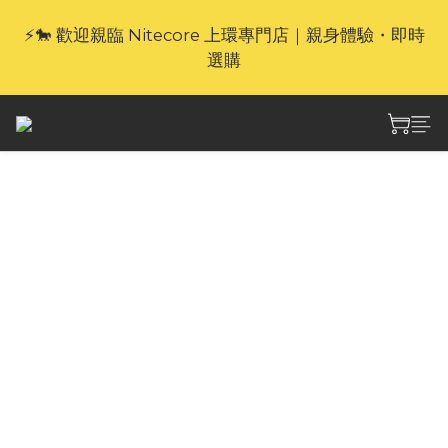
⚡🐎 歡迎親臨 Nitecore 上環專門店｜親身體驗・即時
🎁官網限定｜享 6 重滿額禮（新品除外・贈品不享保
養服務）
選購
🎁官網限定｜享 6 重滿額禮（新品除外・贈品不享保
養服務）
Nitecore 藍域行動套裝
(深藍之下, 光能主宰.)
藍域行動套裝 Blue Tactical Pack 是專為追求低
調科技感的用家設計的EDC組合。  
套裝包含 TIP3 藍色迷你電筒、Carbo NB10000 
Gen2 藍色行動電源、Nlink10 數據線及 NTP31 
戰術筆，提供高效照明、續航與多功能攜帶方