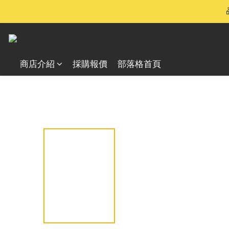
🫶🏻 新品登場｜CARBO 100
商店介紹
採購報價
部落格首頁
全部商品
Nitecore EBP10 mini 快充無界 
/