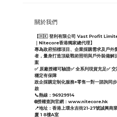
關於我們
【🇭🇰 登利有限公司 Vast Profit Limit
｜Nitecore香港獨家總代理】
專為政府招標項目、企業採購需求及戶外
者，量身打造頂級戰術照明與戶外裝備解
案
✅ 原廠授權可驗證✅ 全系列現貨充足✅ 交
穩定有保障
政企採購定制化服務+零售一對一諮詢同
啟
📞熱線：96929914
🌐授權查詢官網：www.nitecore.hk
📍地址：香港上環永吉街21-27號誠興商
廈 1 8樓A室