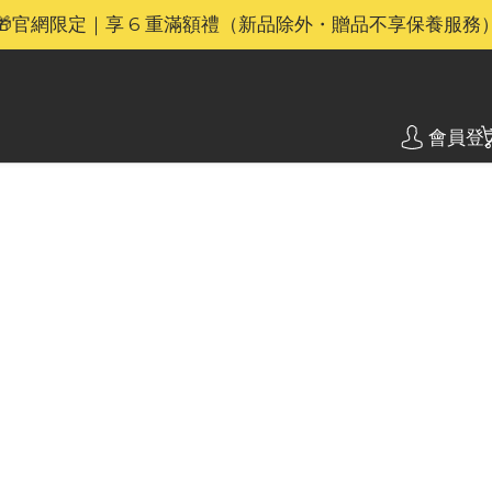
🎁官網限定｜享 6 重滿額禮（新品除外・贈品不享保養服務
🎁官網限定｜享 6 重滿額禮（新品除外・贈品不享保養服務
00 Gen2 CCC(QR Code)、HA19、UT27 MB、FSP100 
⚡🐎 歡迎親臨 Nitecore 上環專門店｜親身體驗・即時選購
會員登
🎁官網限定｜享 6 重滿額禮（新品除外・贈品不享保養服務
不止於輕 便攜式電動氣泵
Nite
無界
泵
NITECO
與140克全
出，60秒