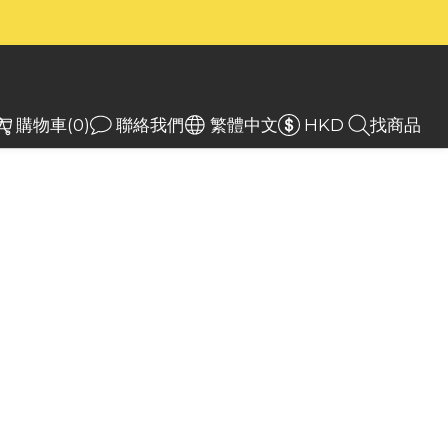
）
）
及 BB nano wired 現已上架
入
購物車(0)
聯絡我們
繁體中文
HKD
找商品
）
core EBP10 mini 快充
 不止於輕 便攜式電動氣
RE EBP10 mini便攜式電動氣泵，超迷你級體積
重。新一代掌上充氣猛獸，最高120psi氣壓輸
高速充氣。