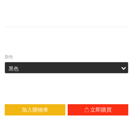
電池組，支援 -40°C 低溫、IPX8 防水及 USB-C 
充電，為兼容的 NITECORE 頭燈在嚴苛戶外環境
中提供穩定電力。
HK$129.00
顏色
加入購物車
立即購買
加入追蹤清單