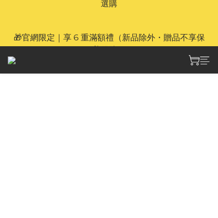
🎁官網限定｜享 6 重滿額禮（新品除外・贈品不享保
🎁官網限定｜享 6 重滿額禮（新品除外・贈品不享保
養服務）
養服務）
Nitecore HLB2500 全
氣候 USB-C 可充電鋰離
子電池組 (適用於
HA27,HA29頭燈)
NITECORE HLB2500 是一款 2500mAh 全氣候