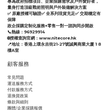
專為政府招標項目、企業採購需求及戶外愛好者，
量身打造頂級戰術照明與戶外裝備解決方案
✅ 原廠授權可驗證✅ 全系列現貨充足✅ 交期穩定有
保障
政企採購定制化服務+零售一對一諮詢同步開啟
📞熱線：96929914
🌐授權查詢官網：www.nitecore.hk
📍地址：香港上環永吉街21-27號誠興商業大廈 1 8
樓A室
顧客服務
常見問題
運送服務方式
付款服務方式
退換貨政策
條款與細則
團體/企業採購報價