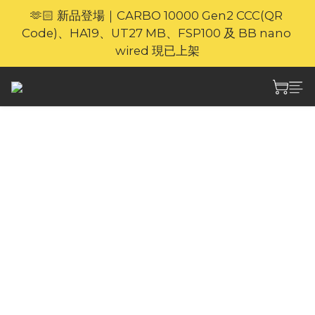
🫶🏻 新品登場｜CARBO 10000 Gen2 CCC(QR 
🎁官網限定｜享 6 重滿額禮（新品除外・贈品不享保
Code)、HA19、UT27 MB、FSP100 及 BB nano 
養服務）
wired 現已上架
⚡🐎 歡迎親臨 Nitecore 上環專門店｜親身體驗・即時
選購
🎁官網限定｜享 6 重滿額禮（新品除外・贈品不享保
Nitecore MRM10 mini
養服務）
專業戶外驅蚊片 (60片/
盒 ) + 贈 EMR11D USB-
C 驅蚊器
Nitecore MRM10 mini 戶外專用驅蚊片，1顆驅