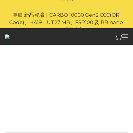
🫶🏻 新品登場｜CARBO 10000 Gen2 CCC(QR 
🎁官網限定｜享 6 重滿額禮（新品除外・贈品不享保
Code)、HA19、UT27 MB、FSP100 及 BB nano 
養服務）
wired 現已上架
⚡🐎 歡迎親臨 Nitecore 上環專門店｜親身體驗・即時
選購
🎁官網限定｜享 6 重滿額禮（新品除外・贈品不享保
Nitecore NEF03 PRO
養服務）
可折疊手持風扇
Nitecore NEF03 Pro可折疊手持風扇，5.8m/s
強勁風速，支援手持、桌面、掛脖三種方式使
用，設有5擋風速以及多功能顯示屏，13小時持久
續航，從早到晚，勁享靜音涼風。