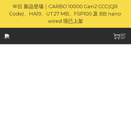
🫶🏻 新品登場｜CARBO 10000 Gen2 CCC(QR 
🎁官網限定｜享 6 重滿額禮（新品除外・贈品不享保
Code)、HA19、UT27 MB、FSP100 及 BB nano 
養服務）
wired 現已上架
⚡🐎 歡迎親臨 Nitecore 上環專門店｜親身體驗・即時
選購
🎁官網限定｜享 6 重滿額禮（新品除外・贈品不享保
Nitecore NEF01 口袋
養服務）
颶風 清涼在手 迷你高速
手持風扇
Nitecore NEF01迷你高速手持風扇，11m/s超高
風速，5擋風速調節，迷你身材，13小時持久續
航，清涼一整天，星河灰、深空藍雙色可選，化