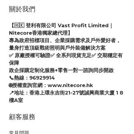
關於我們
【🇭🇰 登利有限公司 Vast Profit Limited｜
Nitecore香港獨家總代理】
專為政府招標項目、企業採購需求及戶外愛好者，
量身打造頂級戰術照明與戶外裝備解決方案
✅ 原廠授權可驗證✅ 全系列現貨充足✅ 交期穩定有
保障
政企採購定制化服務+零售一對一諮詢同步開啟
📞熱線：96929914
🌐授權查詢官網：www.nitecore.hk
📍地址：香港上環永吉街21-27號誠興商業大廈 1 8
樓A室
顧客服務
常見問題