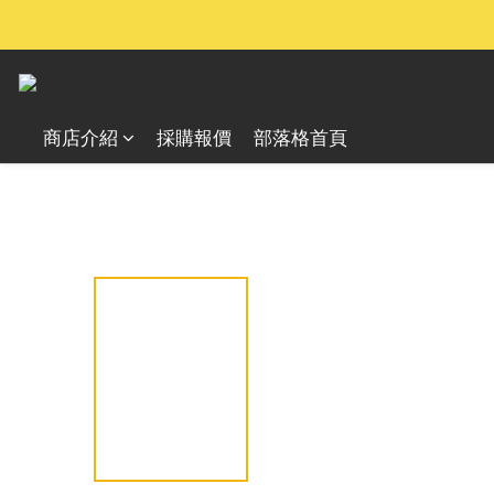
商店介紹
採購報價
部落格首頁
全部商品
電源與能源
電池及充電器
AA 鋰電池系列
/
/
/