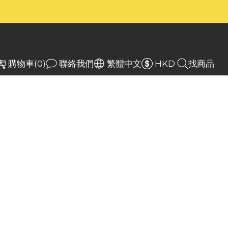
）
）
入
購物車(0)
聯絡我們
繁體中文
HKD
找商品
core NH2400
0mAh USB-C 充電
 鋰離子 AA電池 (4 件裝)
e的 NH2400 電池組包括四個 2400mAh USB-
池、一條 4 分充電線和一個方便的儲存盒。與使
A 電池的設備完全相容。