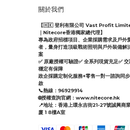
關於我們
【🇭🇰 登利有限公司 Vast Profit Limit
｜Nitecore香港獨家總代理】
專為政府招標項目、企業採購需求及戶外
者，量身打造頂級戰術照明與戶外裝備解
案
✅ 原廠授權可驗證✅ 全系列現貨充足✅ 交
穩定有保障
政企採購定制化服務+零售一對一諮詢同
啟
📞熱線：96929914
🌐授權查詢官網：www.nitecore.hk
📍地址：香港上環永吉街21-27號誠興商
廈 1 8樓A室