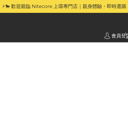
🎁官網限定｜享 6 重滿額禮（新品除外・贈品不享保養服務
⚡🐎 歡迎親臨 Nitecore 上環專門店｜親身體驗・即時選購
🎁官網限定｜享 6 重滿額禮（新品除外・贈品不享保養服務
會員登
 (NH)
Nite
240
1.5v
Nitecor
C 充電電
用標準 A