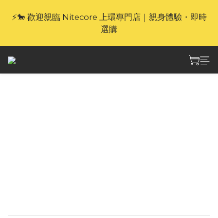
⚡🐎 歡迎親臨 Nitecore 上環專門店｜親身體驗・即時
🎁官網限定｜享 6 重滿額禮（新品除外・贈品不享保
養服務）
選購
🎁官網限定｜享 6 重滿額禮（新品除外・贈品不享保
養服務）
Nitecore NL1836HP
3600容量18650高放電
鋰離子充電電池 x1
NL1836HP 充電高效能 18650 電池： @ 專為高
功耗裝置打造 @8A高連續放電