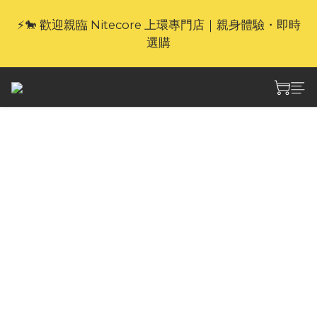
⚡🐎 歡迎親臨 Nitecore 上環專門店｜親身體驗・即時
🎁官網限定｜享 6 重滿額禮（新品除外・贈品不享保
養服務）
選購
🎁官網限定｜享 6 重滿額禮（新品除外・贈品不享保
養服務）
Nitecore SLB08 機能
通勤斜背包
Nitecore SLB08機能通勤斜挎包，包體柔軟可折
疊，僅重125克，擁有2公升容量。配備可視雙
倉、魔鬼氈毛面，以及包體多點MOLLE拓展系
統。搭配多種背負方式，滿足單日通勤、City 
Walk、差旅擴容備用及機能風搭配等多類場景需