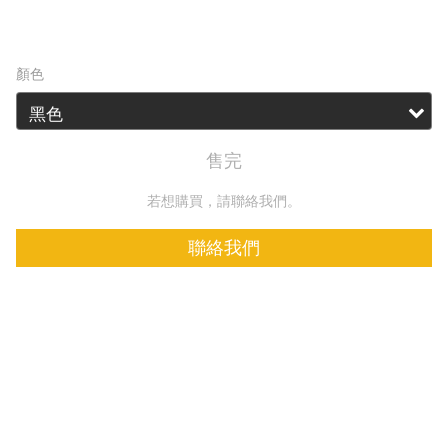
HK$77.00
顏色
售完
若想購買，請聯絡我們。
聯絡我們
加入追蹤清單
商品描
送貨及
顧客評
述
付款方
價