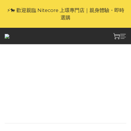
⚡🐎 歡迎親臨 Nitecore 上環專門店｜親身體驗・即時
🎁官網限定｜享 6 重滿額禮（新品除外・贈品不享保
養服務）
選購
🎁官網限定｜享 6 重滿額禮（新品除外・贈品不享保
養服務）
Nitecore TUBE GL
USB充電 綠燈
Nitecore Tube GL Green Light 超輕迷你手電
筒，綠光照明，USB充電，適合戶外夜行、釣魚
及日常使用