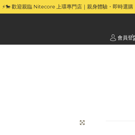
🎁官網限定｜享 6 重滿額禮（新品除外・贈品不享保養服務
⚡🐎 歡迎親臨 Nitecore 上環專門店｜親身體驗・即時選購
🎁官網限定｜享 6 重滿額禮（新品除外・贈品不享保養服務
會員登
Nite
毫米
NITECO
合將各種戰
HK$139