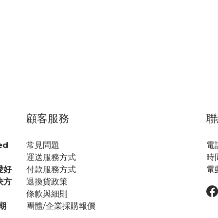
ny 導軌支架專為安裝 Nitecore SRT7、SRT6、MT26、P10
，但易於將其安裝到步槍上或從步槍上取下
顧客服務
聯
ed
常見問題
電話
運送服務方式
時間
愛好
付款服務方式
電郵
決方
退換貨政策
條款與細則
期
團體/企業採購報價