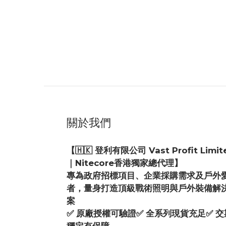
設計優雅的 Nitecore 1 吋 Weaver/Picatin
直徑的戰術手電筒。彈簧夾可牢固地安裝在步槍上
了解更多
關於我們
【🇭🇰 登利有限公司 Vast Profit Limit
｜Nitecore香港獨家總代理】
專為政府招標項目、企業採購需求及戶外
者，量身打造頂級戰術照明與戶外裝備解
案
✅ 原廠授權可驗證✅ 全系列現貨充足✅ 交