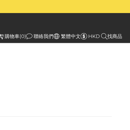
）
）
入
購物車(0)
聯絡我們
繁體中文
HKD
找商品
core GM02 1 吋（25.4
）戰術手電筒支架
RE 槍架採用 HAlll 軍用級硬質陽極氧化表面，適
術手電筒固定在槍上。
.00
HK$155.00