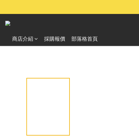
商店介紹
採購報價
部落格首頁
全部商品
戶外照明設備
手電筒
其他手電筒配件
/
/
/