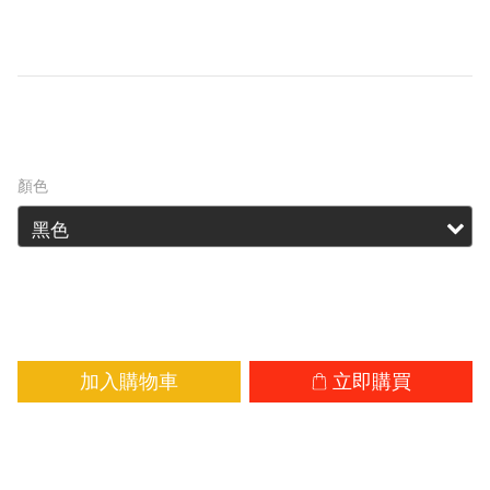
拆電池，一鍵瞬時換電，加上2米防摔的精密緊湊
設計，時刻游刃有餘。
HK$579.00
HK$662.00
顏色
加入購物車
立即購買
加入追蹤清單