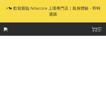
⚡🐎 歡迎親臨 Nitecore 上環專門店｜親身體驗・即時
🎁官網限定｜享 6 重滿額禮（新品除外・贈品不享保
養服務）
選購
🎁官網限定｜享 6 重滿額禮（新品除外・贈品不享保
養服務）
Nitecore NPL35 進擊
強光 全能戰術 高亮遠射
戰開下掛燈
Nitecore NPL35高亮運射戰術下掛燈，至高
2000流明與412米運射的強光輸出，支援設定爆
內模式，配備USB-C直充的1900mAh大容量快