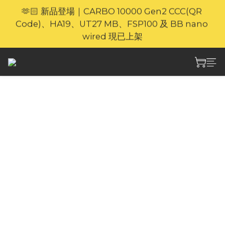
🫶🏻 新品登場｜CARBO 10000 Gen2 CCC(QR 
🎁官網限定｜享 6 重滿額禮（新品除外・贈品不享保
Code)、HA19、UT27 MB、FSP100 及 BB nano 
養服務）
wired 現已上架
⚡🐎 歡迎親臨 Nitecore 上環專門店｜親身體驗・即時
選購
🎁官網限定｜享 6 重滿額禮（新品除外・贈品不享保
Nitecore PLC500
養服務）
USB-C雙槽充電器
PLB500電池專用
PLC500USB-C雙槽充電器，PLB500電池專用，
71克緊湊便攜，每槽500mA輸出，操作簡易、一
鍵取電。